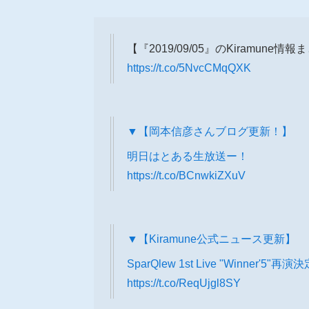
【『2019/09/05』のKiramune情
https://t.co/5NvcCMqQXK
▼【岡本信彦さんブログ更新！】
明日はとある生放送ー！
https://t.co/BCnwkiZXuV
▼【Kiramune公式ニュース更新】
SparQlew 1st Live "Winner'5"再
https://t.co/ReqUjgl8SY