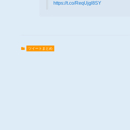
https://t.co/ReqUjgl8SY
ツイートまとめ