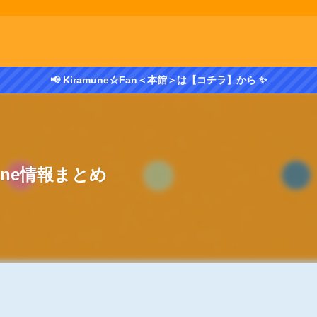
📢 Kiramune☆Fan＜本館＞は【コチラ】から ✨
mune情報まとめ