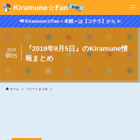
📢 Kiramune☆Fan＜本館＞は【コチラ】から ✨
『2019年9月5日』のKiramune情
2019
9/05
報まとめ
ホーム
ツイートまとめ