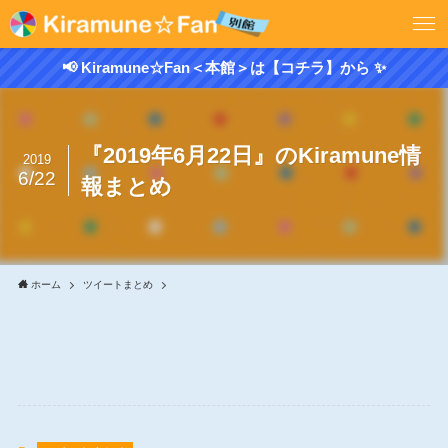
📢 Kiramune☆Fan＜本館＞は【コチラ】から ✨
『2019年6月22日』のKiramune情
2019
6/22
報まとめ
ホーム
ツイートまとめ