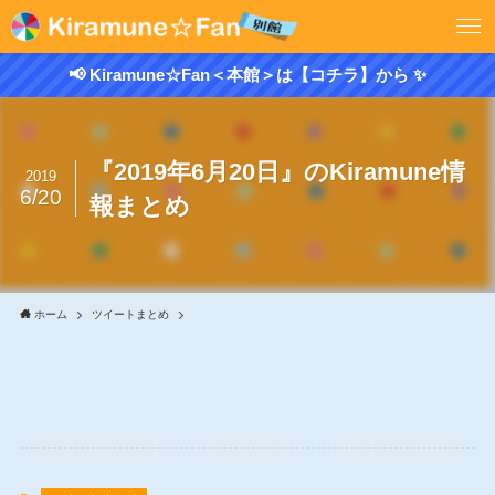
📢 Kiramune☆Fan＜本館＞は【コチラ】から ✨
『2019年6月20日』のKiramune情
2019
6/20
報まとめ
ホーム
ツイートまとめ