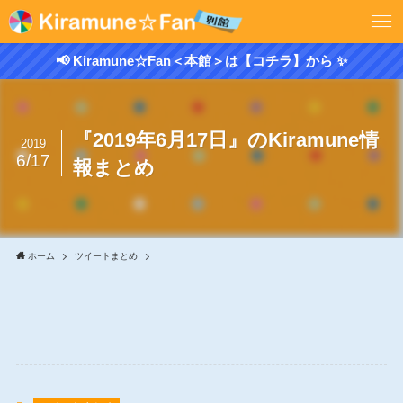
📢 Kiramune☆Fan＜本館＞は【コチラ】から ✨
『2019年6月17日』のKiramune情
2019
6/17
報まとめ
ホーム
ツイートまとめ