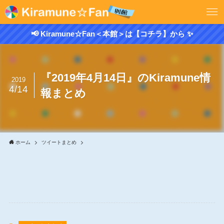
📢 Kiramune☆Fan＜本館＞は【コチラ】から ✨
『2019年4月14日』のKiramune情
2019
4/14
報まとめ
ホーム
ツイートまとめ