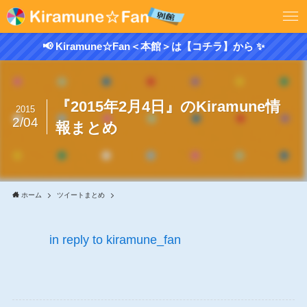
📢 Kiramune☆Fan＜本館＞は【コチラ】から ✨
『2015年2月4日』のKiramune情
2015
2/04
報まとめ
ホーム
ツイートまとめ
in reply to kiramune_fan