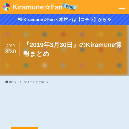
📢 Kiramune☆Fan＜本館＞は【コチラ】から ✨
『2019年3月30日』のKiramune情
2019
3/30
報まとめ
ホーム
ツイートまとめ