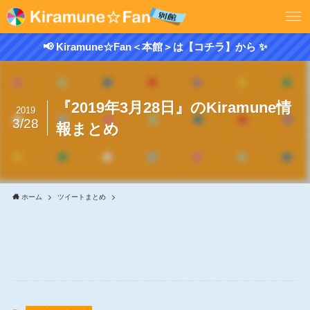
📢 Kiramune☆Fan＜本館＞は【コチラ】から ✨
『2019年3月28日』のKiramune情
2019
3/28
報まとめ
ホーム
ツイートまとめ