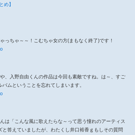
報まとめ】
むちゃっちゃ～～！こむちゃ女の方(まもなく終了)です！
ko
いやはや、入野自由くんの作品は今回も素敵ですね。は～、すご
ルバムということを忘れてしまいます。
ko
自由くんは「こんな風に歌えたらな～って思う憧れのアーティス
ズと答えていましたが、わたくし井口裕香ｇもしその質問