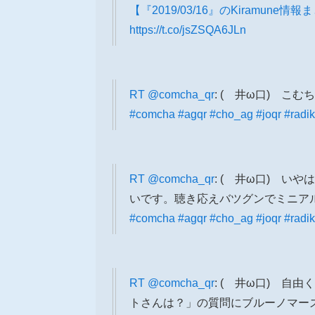
【『2019/03/16』のKiramune情
https://t.co/jsZSQA6JLn
RT
@comcha_qr
: ( 井ω口) こ
#comcha
#agqr
#cho_ag
#joqr
#radi
RT
@comcha_qr
: ( 井ω口) 
いです。聴き応えバツグンでミニア
#comcha
#agqr
#cho_ag
#joqr
#radi
RT
@comcha_qr
: ( 井ω口) 
トさんは？」の質問にブルーノマー