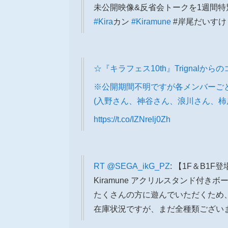
未公開映像&反省会トークを1週間
#Kira
カン
#Kiramune
#岸尾だいすけ 
☆『キラフェス10th』Trignal
※公開期間不明ですが各メンバーご
(入野さん、神谷さん、浪川さん、柿
https://t.co/IZNrelj0Zh
RT
@SEGA_ikG_PZ
: 【1F＆B1F
Kiramune アクリルスタンド付きボー
たくさんの方に遊んでいただくため
在庫状況ですが、まだ全種類ござい