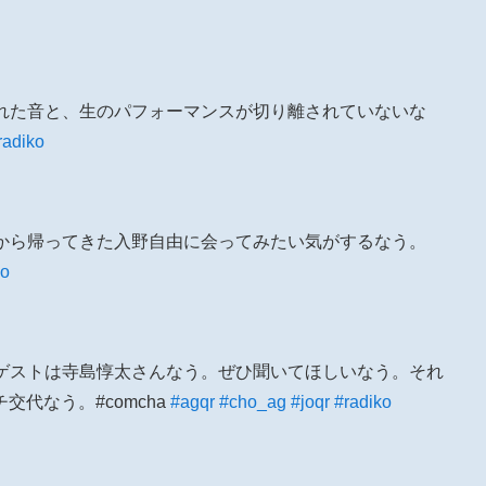
された音と、生のパフォーマンスが切り離されていないな
radiko
旅から帰ってきた入野自由に会ってみたい気がするなう。
ko
のゲストは寺島惇太さんなう。ぜひ聞いてほしいなう。それ
代なう。#comcha
#agqr
#cho_ag
#joqr
#radiko