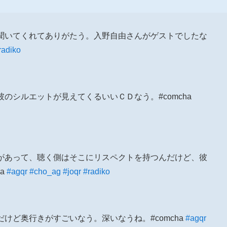
も聞いてくれてありがたう。入野自由さんがゲストでしたな
radiko
彼のシルエットが見えてくるいいＣＤなう。#comcha
力があって、聴く側はそこにリスペクトを持つんだけど、彼
a
#agqr
#cho_ag
#joqr
#radiko
だけど奥行きがすごいなう。深いなうね。#comcha
#agqr