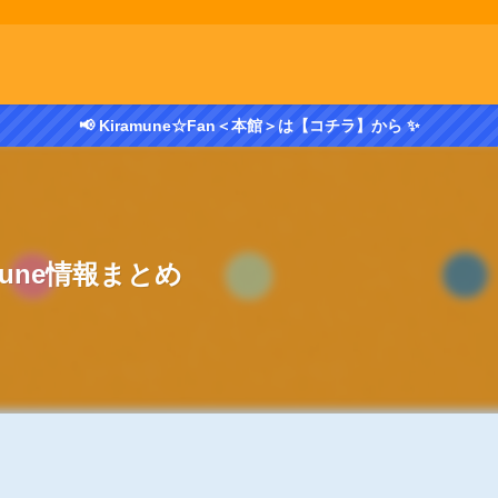
📢 Kiramune☆Fan＜本館＞は【コチラ】から ✨
amune情報まとめ