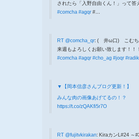
されたら「入野自由くん！」って答
#comcha
#agqr
#…
RT
@comcha_qr
: ( 井ω口) 
来週もよろしくお願い致します！！
#comcha
#agqr
#cho_ag
#joqr
#radi
▼【岡本信彦さんブログ更新！】
みんな肉の画像あげてるの！？
https://t.co/zQAKfi5r7O
RT
@fujitvkirakan
: KiraカンL#