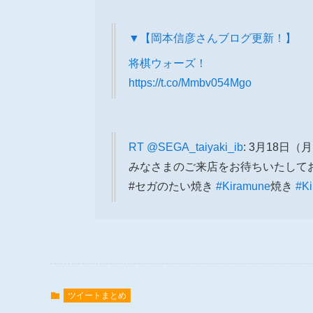
▼【岡本信彦さんブログ更新！】
将棋ウォーズ！
https://t.co/Mmbv054Mgo
RT
@SEGA_taiyaki_ib
: 3月18日
みなさまのご来店をお待ちいたして
#セガのたい焼き
#Kiramune
焼き
#K
ツイートまとめ