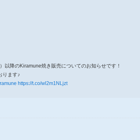
（月）以降のKiramune焼き販売についてのお知らせです！
おります♪
iramune
https://t.co/wl2m1NLjzt