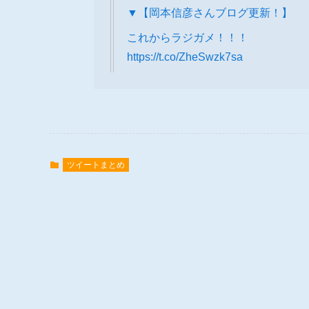
▼【岡本信彦さんブログ更新！】
これからラジガメ！！！
https://t.co/ZheSwzk7sa
ツイートまとめ