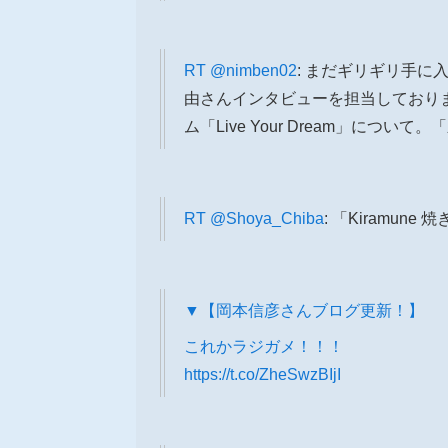
RT
@nimben02
: まだギリギリ手に
由さんインタビューを担当しており
ム「Live Your Dream」に
RT
@Shoya_Chiba
: 「Kiramu
▼【岡本信彦さんブログ更新！】
これかラジガメ！！！
https://t.co/ZheSwzBIjI