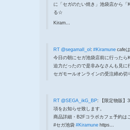
に「セガのたい焼き」池袋店から「Kir
る☆
Kiram…
RT
@segamall_ol
:
#Kiramune
caf
今日の朝にセガ池袋店前に行ったらK
迫力だったので是非みなさんも見に
セガモールオンラインの受注締め切
RT
@SEGA_ikG_BP
: 【限定物販】3
項をお知らせ致します。
商品詳細・B2Fコラボカフェ予約はこちらから：h
#セガ池袋
#Kiramune
https…