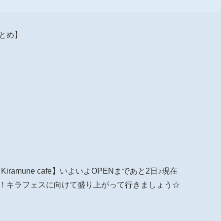
報まとめ】
Kiramune cafe】いよいよOPENまであと2日♪現在
ク中！キラフェスに向けて盛り上がって行きましょう☆