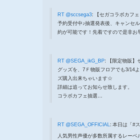
RT
@sccsega3
: 【セガコラボカフェ K
予約受付中♪抽選発表後、キャンセル
約が可能です！先着ですので是非お
RT
@SEGA_ikG_BP
: 【限定物販】セ
グッズを、7Ｆ物販フロアでも3/1
ズ購入出来ちゃいます☆
詳細は追ってお知らせ致します。
コラボカフェ抽選…
RT
@SEGA_OFFICIAL
: 本日は「
人気男性声優が多数所属するレーベル「