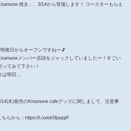
amune 焼き」、3/14から登場します！ コースターもらえ
eは明後日からオープンですねー🎵
iramuneメンバー店頭をジャックしていましたー！すごい
行ってみて下さい！
りは明日…
/14(木)発売のKiramune cafeグッズに関しまして、注意事
ttps://t.co/eb5fjaqqlF