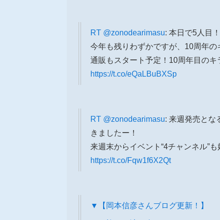
RT
@zonodearimasu
: 本日で5人目
今年も残りわずかですが、10周年
通販もスタート予定！10周年目の
https://t.co/eQaLBuBXSp
RT
@zonodearimasu
: 来週発売となる
きましたー！
来週末からイベント“4チャンネル”
https://t.co/Fqw1f6X2Qt
▼【岡本信彦さんブログ更新！】