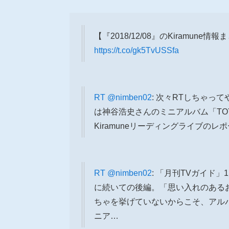
【『2018/12/08』のKiramune情
https://t.co/gk5TvUSSfa
RT
@nimben02
: 次々RTしちゃっ
は神谷浩史さんのミニアルバム「TO
Kiramuneリーディングライブの
RT
@nimben02
: 「月刊TVガイド」
に続いての後編。「思い入れのある
ちゃを挙げていないからこそ、アル
ニア…