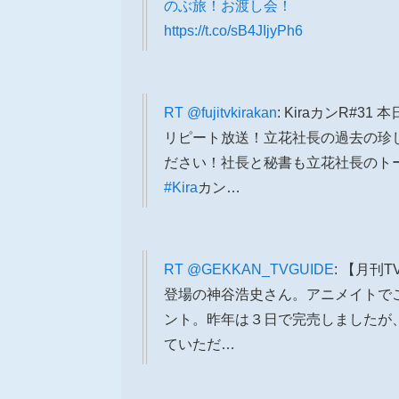
のぶ旅！お渡し会！
https://t.co/sB4JIjyPh6
RT
@fujitvkirakan
: KiraカンR#3
リピート放送！立花社長の過去の珍
ださい！社長と秘書も立花社長のト
#Kira
カン…
RT
@GEKKAN_TVGUIDE
: 【月
登場の神谷浩史さん。アニメイトで
ント。昨年は３日で完売しましたが
ていただ…