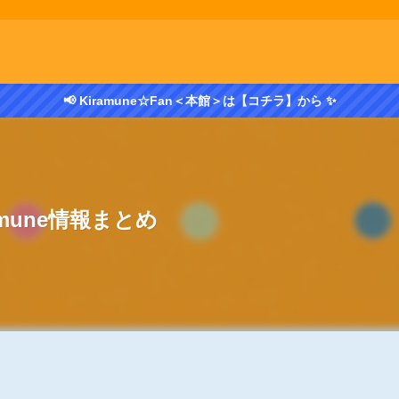
📢 Kiramune☆Fan＜本館＞は【コチラ】から ✨
amune情報まとめ