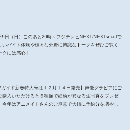
1 本日9日（日）このあと20時～フジテレビNEXT/NEXTsmartで
しいバイト体験や様々な分野に博識なトークをぜひご覧く
ークには感心！
刊TVガイド新春特大号は１２月１４日発売】声優グラビアにご
ご購入いただけると６種類で絵柄が異なる生写真をプレゼ
、今年はアニメイトさんのご厚意で大幅に予約分を増やし