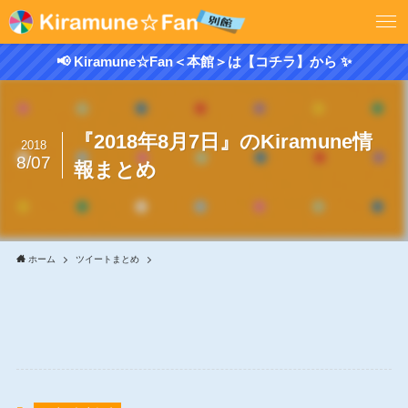
📢 Kiramune☆Fan＜本館＞は【コチラ】から ✨
『2018年8月7日』のKiramune情
2018
8/07
報まとめ
ホーム
ツイートまとめ