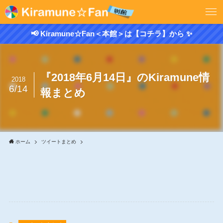
📢 Kiramune☆Fan＜本館＞は【コチラ】から ✨
『2018年6月14日』のKiramune情
2018
6/14
報まとめ
ホーム
ツイートまとめ