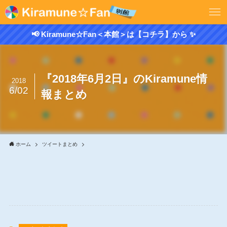
📢 Kiramune☆Fan＜本館＞は【コチラ】から ✨
『2018年6月2日』のKiramune情
2018
6/02
報まとめ
ホーム
ツイートまとめ