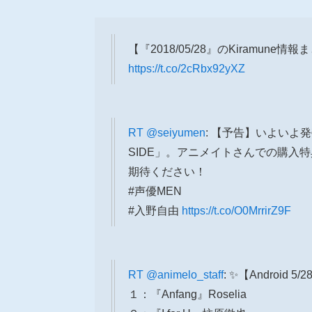
【『2018/05/28』のKiramune情
https://t.co/2cRbx92yXZ
RT
@seiyumen
: 【予告】いよいよ発
SIDE」。アニメイトさんでの購入
期待ください！
#声優MEN
#入野自由
https://t.co/O0MrrirZ9F
RT
@animelo_staff
: ✨【Androi
１：『Anfang』Roselia