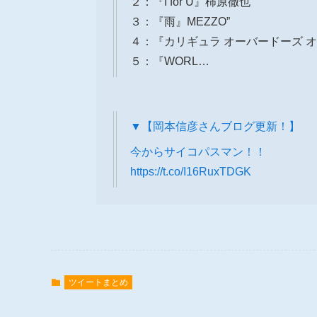
２：『I for U』柿原徹也
３：『雨』MEZZO”
４：『カリギュラ オーバードーズ 
５：『WORL…
▼【岡本信彦さんブログ更新！】
今からサイコパスマン！！
https://t.co/I16RuxTDGK
ツイートまとめ