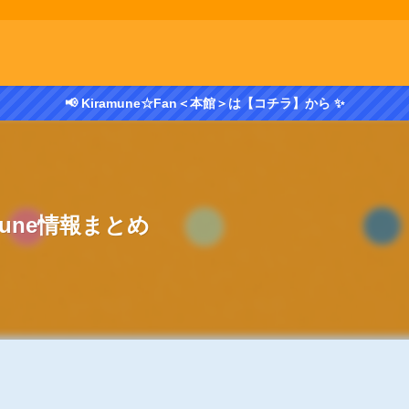
📢 Kiramune☆Fan＜本館＞は【コチラ】から ✨
amune情報まとめ