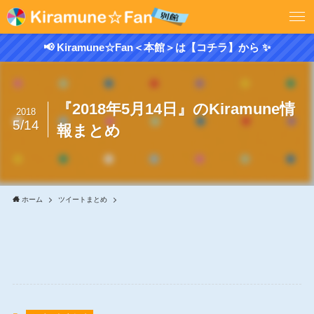
📢 Kiramune☆Fan＜本館＞は【コチラ】から ✨
『2018年5月14日』のKiramune情
2018
5/14
報まとめ
ホーム
ツイートまとめ