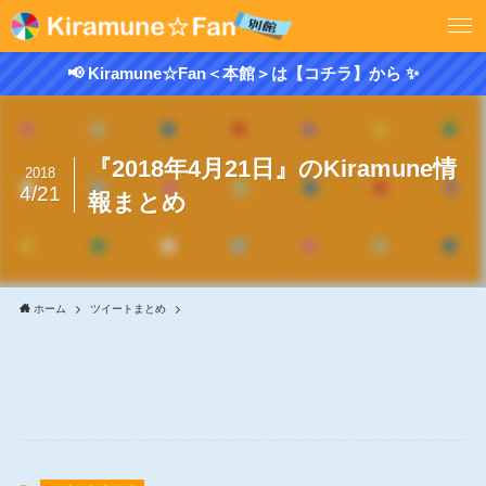
📢 Kiramune☆Fan＜本館＞は【コチラ】から ✨
『2018年4月21日』のKiramune情
2018
4/21
報まとめ
ホーム
ツイートまとめ