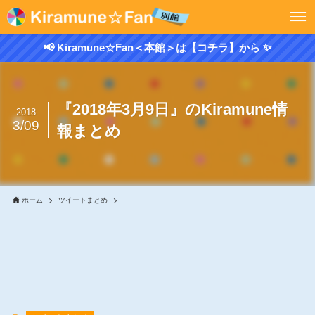
📢 Kiramune☆Fan＜本館＞は【コチラ】から ✨
『2018年3月9日』のKiramune情
2018
3/09
報まとめ
ホーム
ツイートまとめ