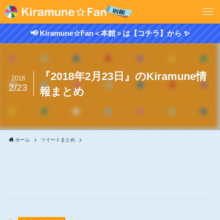
📢 Kiramune☆Fan＜本館＞は【コチラ】から ✨
『2018年2月23日』のKiramune情
2018
2/23
報まとめ
ホーム
ツイートまとめ