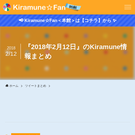
📢 Kiramune☆Fan＜本館＞は【コチラ】から ✨
『2018年2月12日』のKiramune情
2018
2/12
報まとめ
ホーム
ツイートまとめ