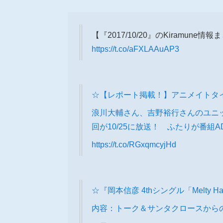
【『2017/10/20』のKiramune情
https://t.co/aFXLAAuAP3
☆【レポート掲載！】アニメイトタ
浪川大輔さん、吉野裕行さんのユニット
回が10/25に放送！ ふたりが番組A
https://t.co/RGxqmcyjHd
☆『岡本信彦 4thシングル「Melty 
内容：トーク＆サンタクロースから