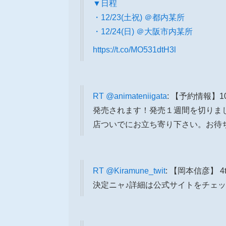
▼日程
・12/23(土祝) ＠都内某所
・12/24(日) ＠大阪市内某所
https://t.co/MO531dtH3l
RT
@animateniigata
: 【予約情報】10
発売されます！発売１週間を切りましたの
店ついでにお立ち寄り下さい。お待
RT
@Kiramune_twit
: 【岡本信彦】 4
決定ニャ♪詳細は公式サイトをチェックしてニャ！