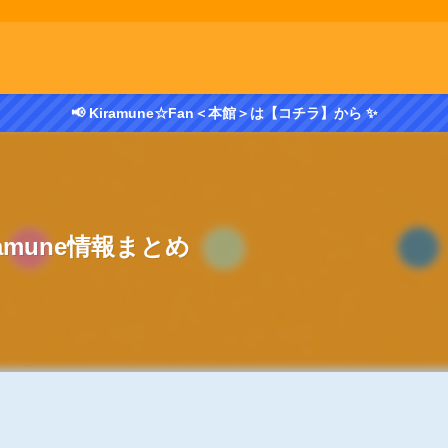
📢 Kiramune☆Fan＜本館＞は【コチラ】から ✨
ramune情報まとめ