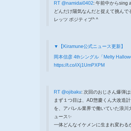
RT
@namidai0402
: 午前中からsing a
どんだけ陽気なんだと捉えて挑んで
レッツ ポジティブ^ ^
▼【Kiramune公式ニュース更新】
岡本信彦 4thシングル「Melty Ha
https://t.co/iXj1UmPXPM
RT
@ojibaku
: 次回のおじさん爆弾は
まず１つ目は、AD惣慶くん大改造計
を、アパレル業界で働いていた浪川
ュース✨
一体どんなイケメンに生まれ変わる