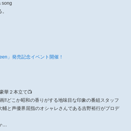
 song
る。
lloween」発売記念イベント開催！
豪華２本立て📺
画‼️どこか昭和の香りがする地味目な印象の番組スタッフ
大輔と声優界屈指のオシャレさんである吉野裕行がプロデ
か…