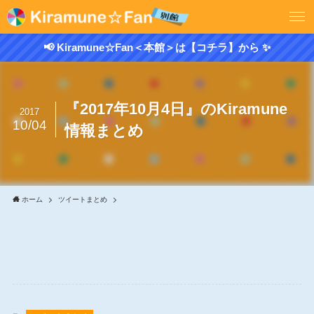
📢 Kiramune☆Fan＜本館＞は【コチラ】から ✨
『2017年10月4日』のKiramune
2017
10/04
情報まとめ
ホーム
ツイートまとめ