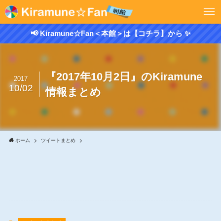
📢 Kiramune☆Fan＜本館＞は【コチラ】から ✨
『2017年10月2日』のKiramune
2017
10/02
情報まとめ
ホーム
ツイートまとめ