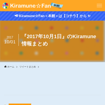
📢 Kiramune☆Fan＜本館＞は【コチラ】から ✨
『2017年10月1日』のKiramune
2017
10/01
情報まとめ
ホーム
ツイートまとめ