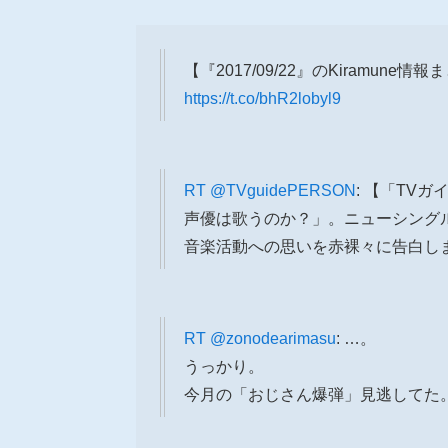
【『2017/09/22』のKiramune情
https://t.co/bhR2lobyl9
RT
@TVguidePERSON
: 【「TVガ
声優は歌うのか？」。ニューシング
音楽活動への思いを赤裸々に告白しま
RT
@zonodearimasu
: …。
うっかり。
今月の「おじさん爆弾」見逃してた