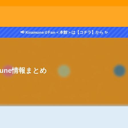
📢 Kiramune☆Fan＜本館＞は【コチラ】から ✨
amune情報まとめ