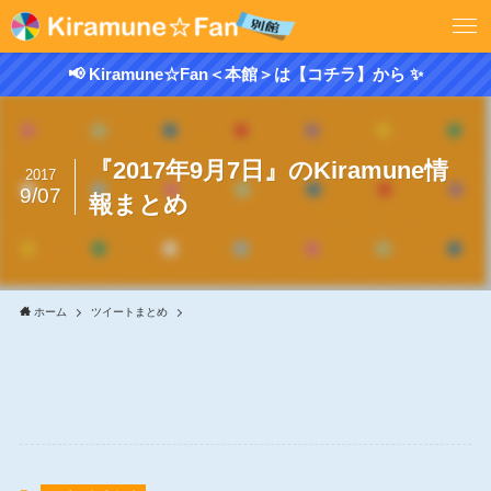
📢 Kiramune☆Fan＜本館＞は【コチラ】から ✨
『2017年9月7日』のKiramune情
2017
9/07
報まとめ
ホーム
ツイートまとめ