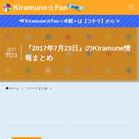
📢 Kiramune☆Fan＜本館＞は【コチラ】から ✨
『2017年7月23日』のKiramune情
2017
7/23
報まとめ
ホーム
ツイートまとめ