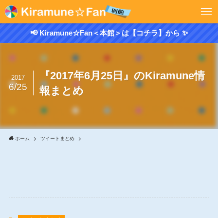
📢 Kiramune☆Fan＜本館＞は【コチラ】から ✨
『2017年6月25日』のKiramune情
2017
6/25
報まとめ
ホーム
ツイートまとめ