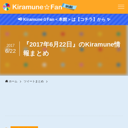
📢 Kiramune☆Fan＜本館＞は【コチラ】から ✨
『2017年6月22日』のKiramune情
2017
6/22
報まとめ
ホーム
ツイートまとめ