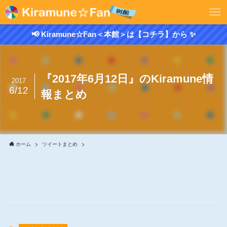
📢 Kiramune☆Fan＜本館＞は【コチラ】から ✨
『2017年6月12日』のKiramune情
2017
6/12
報まとめ
ホーム
ツイートまとめ