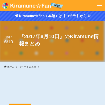
📢 Kiramune☆Fan＜本館＞は【コチラ】から ✨
『2017年6月10日』のKiramune情
2017
6/10
報まとめ
ホーム
ツイートまとめ